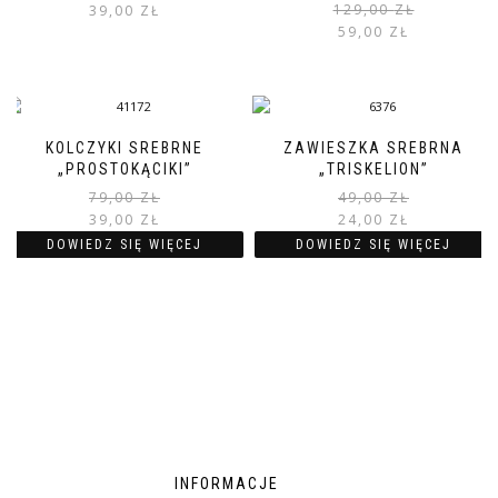
129,00
ZŁ
39,00
ZŁ
59,00
ZŁ
KOLCZYKI SREBRNE
ZAWIESZKA SREBRNA
„PROSTOKĄCIKI”
„TRISKELION”
79,00
ZŁ
49,00
ZŁ
39,00
ZŁ
24,00
ZŁ
DOWIEDZ SIĘ WIĘCEJ
DOWIEDZ SIĘ WIĘCEJ
INFORMACJE