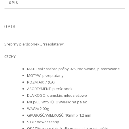
OPIS
OPIS
Srebrny pierścionek „Przeplatany”.
CECHY
MATERIAŁ: srebro próby 925, rodowane, platerowane
MOTYW: przeplatany
ROZMIAR: 7 (CA)
ASORTYMENT: pierścionek
DLA KOGO: damskie, młodzieżowe
MIEJSCE WYSTĘPOWANIA: na palec
WAGA: 2.00g
GRUBOŚĆ/WIELKOŚĆ: 10mm x 1,2 mm
STYL: nowoczesny
OKAZJA: na co dzień, dla mamy, dla przyjaciółki,