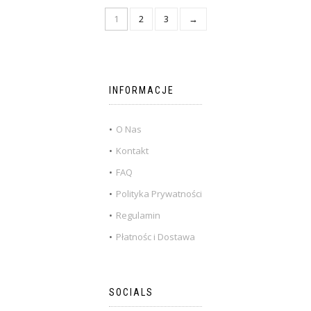
1
2
3
→
INFORMACJE
O Nas
Kontakt
FAQ
Polityka Prywatności
Regulamin
Płatnośc i Dostawa
SOCIALS