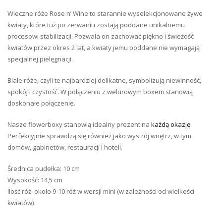
Wieczne róże Rose n’ Wine to starannie wyselekcjonowane żywe
kwiaty, które tuż po zerwaniu zostają poddane unikalnemu
procesowi stabilizacji. Pozwala on zachować piękno i świeżość
kwiatów przez okres 2 lat, a kwiaty jemu poddane nie wymagają
specjalnej pielęgnacji.
Białe róże, czyli te najbardziej delikatne, symbolizują niewinność,
spokój i czystość. W połączeniu z welurowym boxem stanowią
doskonałe połączenie.
Nasze flowerboxy stanowią idealny prezent na
każdą okazję
.
Perfekcyjnie sprawdzą się również jako wystrój wnętrz, w tym
domów, gabinetów, restauracji i hoteli.
Średnica pudełka: 10 cm
Wysokość: 14,5 cm
Ilość róż: około 9-10 róż w wersji mini (w zależności od wielkości
kwiatów)