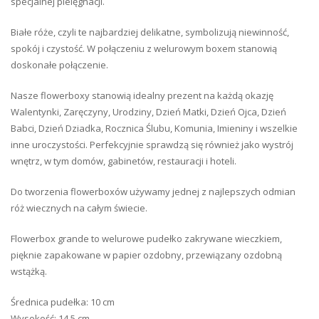
specjalnej pielęgnacji.
Białe róże, czyli te najbardziej delikatne, symbolizują niewinność,
spokój i czystość. W połączeniu z welurowym boxem stanowią
doskonałe połączenie.
Nasze flowerboxy stanowią idealny prezent na każdą okazję
Walentynki, Zaręczyny, Urodziny, Dzień Matki, Dzień Ojca, Dzień
Babci, Dzień Dziadka, Rocznica Ślubu, Komunia, Imieniny i wszelkie
inne uroczystości. Perfekcyjnie sprawdzą się również jako wystrój
wnętrz, w tym domów, gabinetów, restauracji i hoteli.
Do tworzenia flowerboxów używamy jednej z najlepszych odmian
róż wiecznych na całym świecie.
Flowerbox grande to welurowe pudełko zakrywane wieczkiem,
pięknie zapakowane w papier ozdobny, przewiązany ozdobną
wstążką.
Średnica pudełka: 10 cm
Wysokość: 14,5 cm