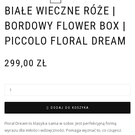
BIAŁE WIECZNE RÓŻE |
BORDOWY FLOWER BOX |
PICCOLO FLORAL DREAM
299,00
ZŁ
DODAJ DO KOSZYKA
Floral Dream to klasyka sama w sobie. Jest perfekcyjną formą
wyrazu dla miłości i wdzięczności. Pomaga wyznać to, co czujesz.