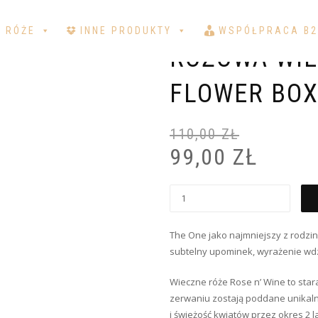
a Wieczna Róża | Biały Flower Box | The One
 RÓŻE
INNE PRODUKTY
WSPÓŁPRACA B2
RÓŻOWA WIE
FLOWER BOX
110,00
ZŁ
99,00
ZŁ
The One jako najmniejszy z rodzi
subtelny upominek, wyrażenie wdz
Wieczne róże Rose n’ Wine to sta
zerwaniu zostają poddane unikaln
i świeżość kwiatów przez okres 2 