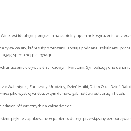
 Wine jest idealnym pomysłem na subtelny upominek, wyrażenie wdzieczno
e żywe kwiaty, które tuż po zerwaniu zostają poddane unikalnemu proceso
agają specjalnej pielęgnacji.
 których znaczenie ukrywa się za różowymi kwiatami. Symbolizują one uzn
ję Walentynki, Zaręczyny, Urodziny, Dzień Matki, Dzień Ojca, Dzień Babci,
nież jako wystrój wnętrz, w tym domów, gabinetów, restauracji i hoteli.
 odmian róż wiecznych na całym świecie.
zkiem, pięknie zapakowane w papier ozdobny, przewiązany ozdobną wstą