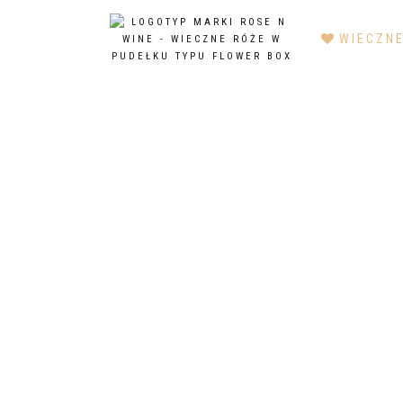
Strona główna
/
Wieczne róże
/
Wieczna Róża | The One
/ Różow
WIECZNE