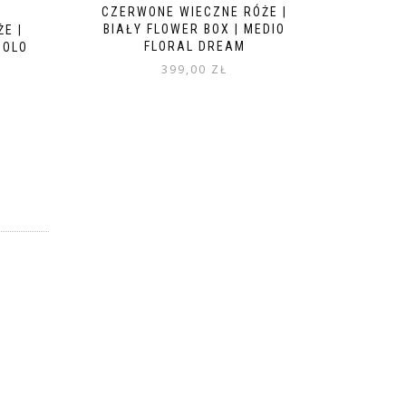
CZERWONE WIECZNE RÓŻE |
BIAŁY FLOWER BOX | MEDIO
E |
FLORAL DREAM
COLO
399,00
ZŁ