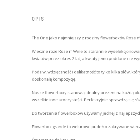
OPIS
The One jako najmniejszy z rodziny flowerboxów Rose n’
Wieczne róże Rose n’ Wine to starannie wyselekcjonowan
kwiatów przez okres 2 lat, a kwiaty jemu poddane nie wym
Podziw, wdzięczność i delikatność to tylko kilka słów,
doskonałą kompozycję.
Nasze flowerboxy stanowią idealny prezent na każdą okaz
wszelkie inne uroczystości. Perfekcyjnie sprawdzą się rów
Do tworzenia flowerboxów używamy jednej z najlepszych
Flowerbox grande to welurowe pudełko zakrywane wiec