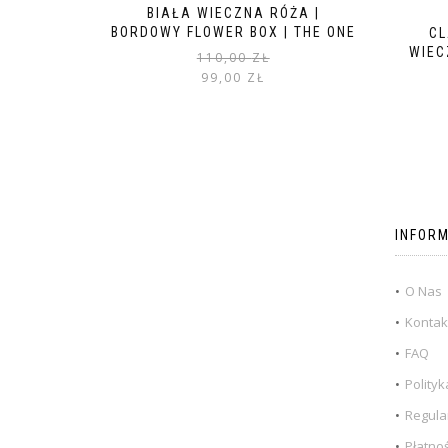
BIAŁA WIECZNA RÓŻA |
BORDOWY FLOWER BOX | THE ONE
CL
WIEC
110,00
ZŁ
99,00
ZŁ
INFOR
O Nas
Kontak
FAQ
Polityk
Regula
Płatno