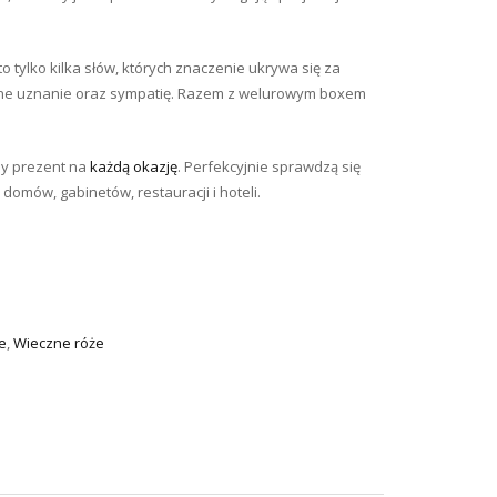
to tylko kilka słów, których znaczenie ukrywa się za
one uznanie oraz sympatię. Razem z welurowym boxem
ny prezent na
każdą okazję
. Perfekcyjnie sprawdzą się
 domów, gabinetów, restauracji i hoteli.
e
,
Wieczne róże