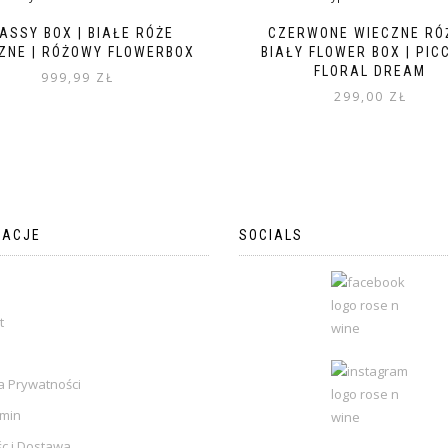
ASSY BOX | BIAŁE RÓŻE
CZERWONE WIECZNE RÓŻ
ZNE | RÓŻOWY FLOWERBOX
BIAŁY FLOWER BOX | PIC
FLORAL DREAM
999,99
ZŁ
299,00
ZŁ
MACJE
SOCIALS
t
a Prywatności
min
śc i Dostawa