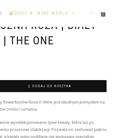
B
ROSE N' WINE WORLD
0
CZNA RÓŻA | BIAŁY
 | THE ONE
DODAJ DO KOSZYKA
ny flowerboxów Rose n’ Wine jest idealnym pomysłem na
ieczności i uznania.
rannie wyselekcjonowane żywe kwiaty, które tuż po
emu procesowi stabilizacji. Pozwala on zachować piękno
lat, a kwiaty jemu poddane nie wymagają specjalnej