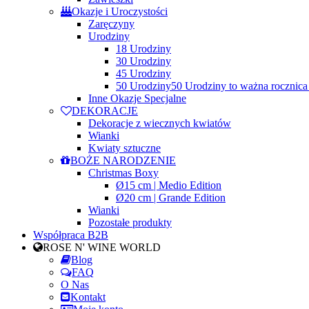
Okazje i Uroczystości
Zaręczyny
Urodziny
18 Urodziny
30 Urodziny
45 Urodziny
50 Urodziny
50 Urodziny to ważna rocznica
Inne Okazje Specjalne
DEKORACJE
Dekoracje z wiecznych kwiatów
Wianki
Kwiaty sztuczne
BOŻE NARODZENIE
Christmas Boxy
Ø15 cm | Medio Edition
Ø20 cm | Grande Edition
Wianki
Pozostałe produkty
Współpraca B2B
ROSE N' WINE WORLD
Blog
FAQ
O Nas
Kontakt