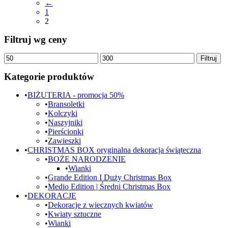
←
1
2
Filtruj wg ceny
Cena
Cena
Filtruj
min.
maks.
Kategorie produktów
BIŻUTERIA - promocja 50%
Bransoletki
Kolczyki
Naszyjniki
Pierścionki
Zawieszki
CHRISTMAS BOX oryginalna dekoracja świąteczna
BOŻE NARODZENIE
Wianki
Grande Edition I Duży Christmas Box
Medio Edition | Średni Christmas Box
DEKORACJE
Dekoracje z wiecznych kwiatów
Kwiaty sztuczne
Wianki