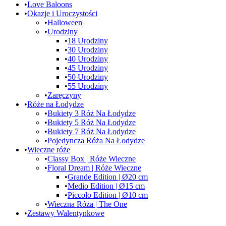
Love Baloons
Okazje i Uroczystości
Halloween
Urodziny
18 Urodziny
30 Urodziny
40 Urodziny
45 Urodziny
50 Urodziny
55 Urodziny
Zaręczyny
Róże na Łodydze
Bukiety 3 Róż Na Łodydze
Bukiety 5 Róż Na Łodydze
Bukiety 7 Róż Na Łodydze
Pojedyncza Róża Na Łodydze
Wieczne róże
Classy Box | Róże Wieczne
Floral Dream | Róże Wieczne
Grande Edition | Ø20 cm
Medio Edition | Ø15 cm
Piccolo Edition | Ø10 cm
Wieczna Róża | The One
Zestawy Walentynkowe