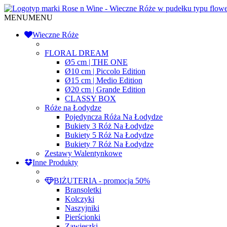
Toggle
MENU
MENU
navigation
Wieczne Róże
FLORAL DREAM
Ø5 cm | THE ONE
Ø10 cm | Piccolo Edition
Ø15 cm | Medio Edition
Ø20 cm | Grande Edition
CLASSY BOX
Róże na Łodydze
Pojedyncza Róża Na Łodydze
Bukiety 3 Róż Na Łodydze
Bukiety 5 Róż Na Łodydze
Bukiety 7 Róż Na Łodydze
Zestawy Walentynkowe
Inne Produkty
BIŻUTERIA - promocja 50%
Bransoletki
Kolczyki
Naszyjniki
Pierścionki
Zawieszki