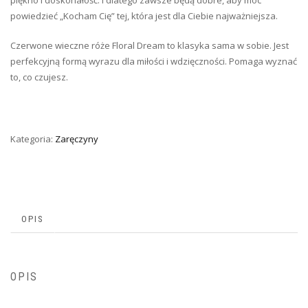
piękno i doskonałość. I dlatego zawsze będą dobre, aby móc
powiedzieć „Kocham Cię” tej, która jest dla Ciebie najważniejsza.
Czerwone wieczne róże Floral Dream to klasyka sama w sobie. Jest
perfekcyjną formą wyrazu dla miłości i wdzięczności. Pomaga wyznać
to, co czujesz.
Kategoria:
Zaręczyny
OPIS
OPIS