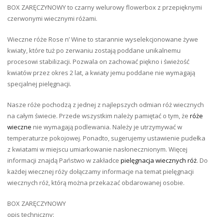
BOX ZARĘCZYNOWY to czarny welurowy flowerbox z przepięknymi
czerwonymi wiecznymi różami.
Wieczne róże Rose n’ Wine to starannie wyselekcjonowane żywe
kwiaty, które tuż po zerwaniu zostają poddane unikalnemu
procesowi stabilizacji. Pozwala on zachować piękno i świeżość
kwiatów przez okres 2 lat, a kwiaty jemu poddane nie wymagają
specjalnej pielęgnacji.
Nasze róże pochodzą z jednej z najlepszych odmian róż wiecznych
na całym świecie. Przede wszystkim należy pamiętać o tym, że
róże
wieczne
nie wymagają podlewania. Należy je utrzymywać w
temperaturze pokojowej. Ponadto, sugerujemy ustawienie pudełka
z kwiatami w miejscu umiarkowanie nasłonecznionym. Więcej
informacji znajdą Państwo w zakładce
pielęgnacja wiecznych róż
. Do
każdej wiecznej róży dołączamy informacje na temat pielęgnacji
wiecznych róż, którą można przekazać obdarowanej osobie.
BOX ZARĘCZYNOWY
opis techniczny: