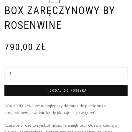
BOX ZARĘCZYNOWY BY
ROSENWINE
790,00
ZŁ
DODAJ DO KOSZYKA
BOX ZARĘCZYNOWY to najlepszy dodatek do pierścionka
zaręczynowego w dniu kiedy planujesz go wręczyć.
Czerwone róże to symbol miłości i namiętności. Odzwierciedlają