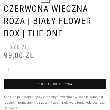
CZERWONA WIECZNA
RÓŻA | BIAŁY FLOWER
BOX | THE ONE
110,00
ZŁ
99,00
ZŁ
DODAJ DO KOSZYKA
The One jako najmniejszy z rodziny flowerboxów Rose n’ Wine jest
idealnym pomysłem na subtelny upominek, wyrażenie wdzieczności
i uznania.